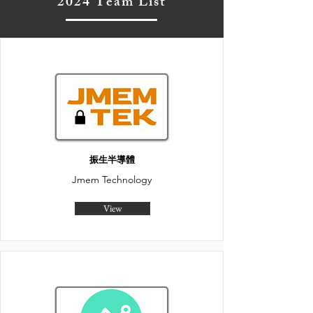
2024 Team List
振生半導體
Jmem Technology
View