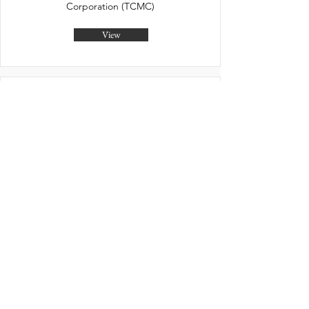
Corporation (TCMC)
View
麻吉行得通
Autopass Inc
View