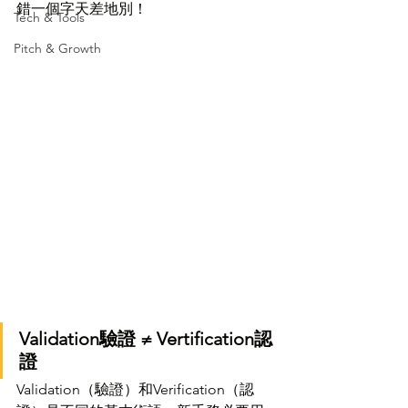
錯一個字天差地別！
Tech & Tools
Pitch & Growth
Validation驗證 ≠ Vertification認
證
Validation（驗證）和Verification（認