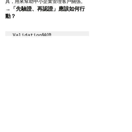
具，用來幫助中小企業管理客戶關係。
→「先驗證、再認證」應該如何行
動？
Validation驗證
確認
產品是否解決了用戶的核心痛點
，
是否提供了獨特的價值，市場反應是否
積極。
例如，通過用戶測試回饋，判斷這款軟
體是否滿足預期的商業目標。
因此，你可以：
訪談中小企業的負責人，了解
他們在管理客戶關係上遇到的
困難。
確認你的工具是否能解決這些
問題。