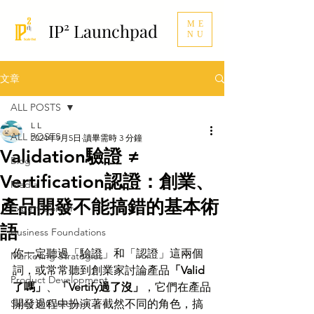
ME
IP² Launchpad
NU
文章
ALL POSTS
L L
ALL POSTS
2024年9月5日
讀畢需時 3 分鐘
Validation驗證 ≠
Blog
Vertification認證：創業、
Media
產品開發不能搞錯的基本術
Expert Corner
語
Business Foundations
你一定聽過「驗證」和「認證」這兩個
Marketing Strategies
詞，或常常聽到創業家討論產品
「Valid
Product Development
了嗎」
、
「Vertify過了沒」
，它們在產品
Sales & Customer
開發過程中扮演著截然不同的角色，搞