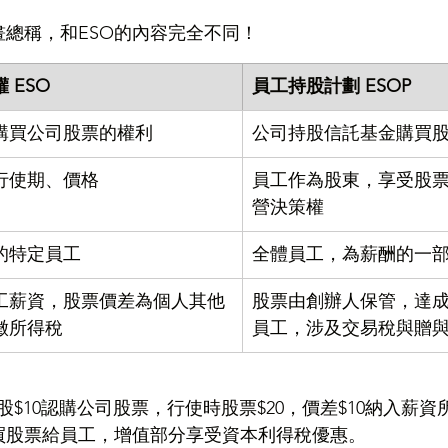
畫總稱，和ESO的內容完全不同！
 ESO
員工持股計劃 ESOP
購買公司股票的權利
公司持股信託基金購買
行使期、價格
員工作為股東，享受股
營決策權
的特定員工
全體員工，為薪酬的一
工薪資，股票價差為個人其他
股票由創辦人保管，達
徵所得稅
員工，涉及交易稅與贈
股$10認購公司股票，行使時股票$20，價差$10納入薪資
購買股票給員工，增值部分享受資本利得稅優惠。