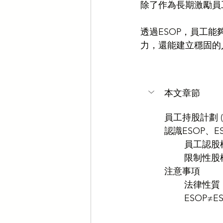
除了作為長期激勵員
透過ESOP，員工
力，還能建立穩固的
本文章節
員工持股計劃 (
認識ESOP、E
員工認股權（E
限制性股權（R
注意事項
法律性質
ESOP≠E