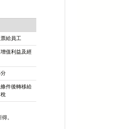
股票給員工
票增值利益及經
部分
成條件後轉移給
與稅
所得。