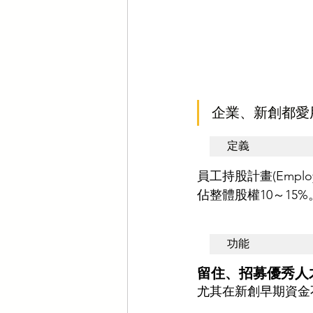
企業、新創都愛用
定義
員工持股計畫(Employ
佔整體股權10～15%
功能
留住、招募優秀人
尤其在新創早期資金