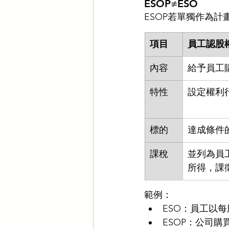
ESOP
≠
ESO
ESOP若單獨作為計
項目
員工認股權
內容
給予員工
特性
設定權利
標的
達成條件
課稅
並列為員
所得，課
範例：
ESO：員工以每
ESOP：公司