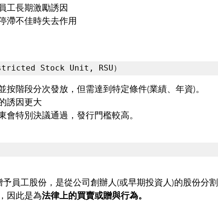
員工長期激勵誘因 
停滯不佳時失去作用 
ricted Stock Unit, RSU）
並按階段分次發放，但需達到特定條件(業績、年資)。 
的誘因更大 
東會特別決議通過，發行門檻較高。 
若贈予員工股份，是從公司創辦人(或早期投資人)的股份分
，因此是為
法律上的買賣或贈與行為。