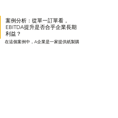
案例分析：從單一訂單看，
EBITDA提升是否合乎企業長期
利益？
在這個案例中，A企業是一家提供紙製購
物袋、餐巾紙、紙吸管等產品的供應
商，近期獲得B咖啡館的訂單。
為了確保這個訂單對A企業的EBITDA有
利，可進行以下思考：
成本結構分析
分析A企業為B咖啡館提供紙製產品的成
本，包括原材料成本、製造成本、運輸
成本等，
確保成本控制在合理範圍內，