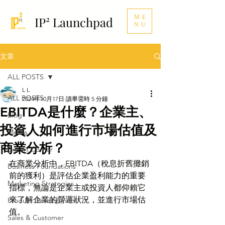
ME
IP² Launchpad
NU
文章
ALL POSTS
L L
ALL POSTS
2024年10月17日
讀畢需時 5 分鐘
EBITDA是什麼？企業主、
Blog
投資人如何進行市場估值及
Media
商業分析？
Expert Corner
在商業分析中，EBITDA（稅息折舊攤銷
Business Foundations
前的獲利）是評估企業盈利能力的重要
Marketing Strategies
指標，無論是企業主或投資人都仰賴它
來了解企業的營運狀況，並進行市場估
Product Development
值。
Sales & Customer