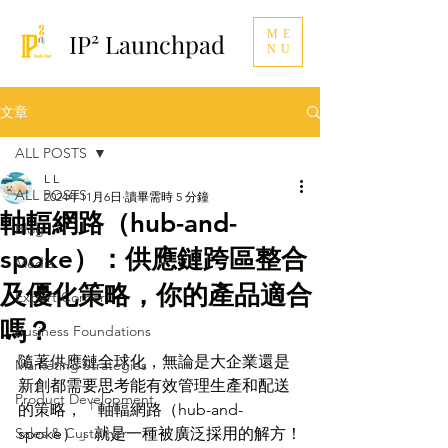
ME
IP² Launchpad
NU
文章
ALL POSTS
L L
ALL POSTS
2024年11月6日
讀畢需時 5 分鐘
軸輻網路（hub-and-
Blog
spoke）：供應鏈跨區整合
Media
及優化策略，你的產品適合
Expert Corner
嗎？
Business Foundations
隨著供應鏈全球化，無論是大企業還是
Marketing Strategies
新創都需要思考能有效管理生產和配送
Product Development
的策略，「軸輻網路（hub-and-
Sales & Customer
spoke）」就是一種被廣泛採用的解方！