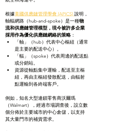
根據
美國供應鏈管理學會 (APICS) 
說明，
軸輻網路（hub-and-spoke）是一種
物
流和供應鏈管理模型，現今被許多企業
採用作為優化供應鏈網絡的策略
：
「軸」（hub）代表中心樞紐（通常
是主要的配送中心）。
「輻」（spoke）代表周邊的配送點
或分銷站。
資源從軸點集中運輸，配送至主樞
紐，再由主樞紐發散配送，由輻射
點運輸到各終端客戶。
例如，知名大型連鎖零售商沃爾瑪
（Walmart），經過市場調查後，設立數
個分佈於主要城市的中心倉儲，以支持
其大量門市的補貨需求。