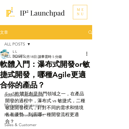
ME
IP² Launchpad
NU
文章
ALL POSTS
L L
ALL POSTS
2024年12月18日
讀畢需時 5 分鐘
軟體入門：瀑布式開發or敏
Blog
捷式開發，哪種Agile更適
Media
合你的產品？
Expert Corner
SaaS軟體新創是熱門領域之一，在產品
Business Foundations
開發的過程中，瀑布式 vs 敏捷式，二種
Marketing Strategies
敏捷開發模式，針對不同的需求和情境
各有優勢，到底哪一種開發流程更適
Product Development
合？
Sales & Customer