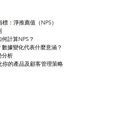
指標：淨推薦值（NPS）
別
如何計算NPS？
S？數據變化代表什麼意涵？
勢分析
化你的產品及顧客管理策略