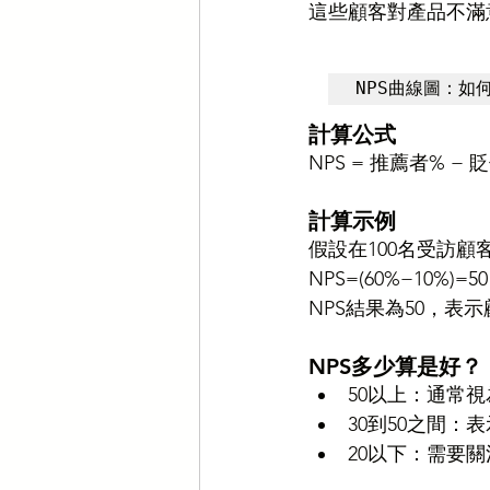
這些顧客對產品不滿
NPS曲線圖：如何
計算公式
NPS = 推薦者% − 
計算示例
假設在100名受訪顧
NPS=(60%−10%)=50
NPS結果為50，
NPS多少算是好？
50以上：通常
30到50之間
20以下：需要