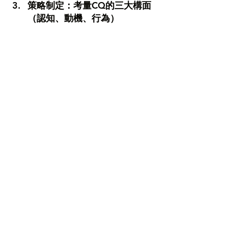
策略制定：考量CQ的三大構面
（認知、動機、行為）
平台決定投入更多資源來培訓員工的
CQ，安排文化敏感度課程與語言訓練，
並與當地顧問共同設計平台介面，確保
教師與學生互動符合文化規範。
認知面：提供團隊跨文化案例學
習，訂定當地溝通行為準則。
動機面：設計獎勵機制，鼓勵員工
主動參與在地社群活動、跟當地教
師互動。
行為面：調整線上教學的課程形式
與平台介面，例如增設「隱藏視
訊」功能、提供多語言字幕，減少
溝通誤解。
執行：在市場實踐中不斷迭代
正式推出經過「文化在地化」調整的線