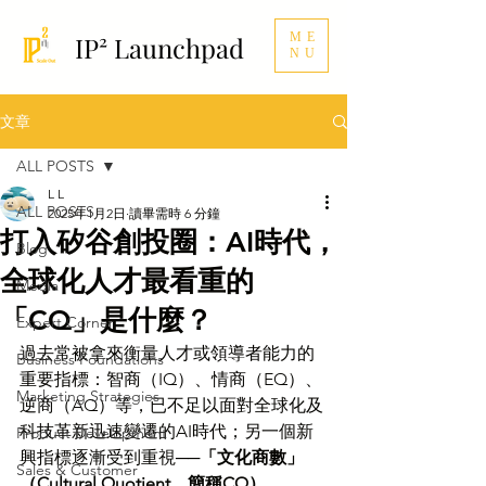
ME
IP² Launchpad
NU
文章
ALL POSTS
L L
ALL POSTS
2025年1月2日
讀畢需時 6 分鐘
打入矽谷創投圈：AI時代，
Blog
全球化人才最看重的
Media
「CQ」是什麼？
Expert Corner
過去常被拿來衡量人才或領導者能力的
Business Foundations
重要指標：智商（IQ）、情商（EQ）、
Marketing Strategies
逆商（AQ）等，已不足以面對全球化及
科技革新迅速變遷的AI時代；另一個新
Product Development
興指標逐漸受到重視──
「文化商數」
Sales & Customer
（Cultural Quotient，簡稱CQ）
。