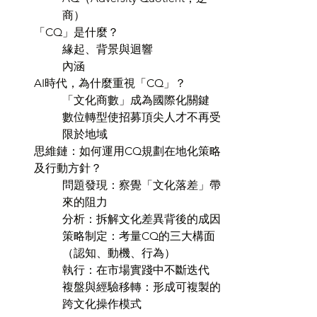
商）
「CQ」是什麼？
緣起、背景與迴響
內涵
AI時代，為什麼重視「CQ」？
「文化商數」成為國際化關鍵
數位轉型使招募頂尖人才不再受
限於地域
思維鏈：如何運用CQ規劃在地化策略
及行動方針？
問題發現：察覺「文化落差」帶
來的阻力
分析：拆解文化差異背後的成因
策略制定：考量CQ的三大構面
（認知、動機、行為）
執行：在市場實踐中不斷迭代
複盤與經驗移轉：形成可複製的
跨文化操作模式