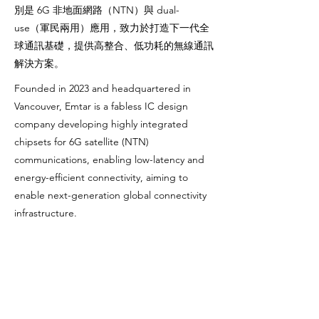
別是 6G 非地面網路（NTN）與 dual-
use（軍民兩用）應用，致力於打造下一代全
球通訊基礎，提供高整合、低功耗的無線通訊
解決方案。
Founded in 2023 and headquartered in
Vancouver, Emtar is a fabless IC design
company developing highly integrated
chipsets for 6G satellite (NTN)
communications, enabling low-latency and
energy-efficient connectivity, aiming to
enable next-generation global connectivity
infrastructure.